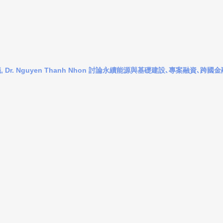
. Nguyen Thanh Nhon 討論永續能源與基礎建設､專案融資､跨國金融   