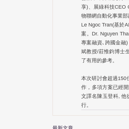
享)、展綠科技CEO 
物聯網自動化事業部副
Le Ngoc Tra
案。Dr. Nguyen Tha
專案融資､跨國金融
斌教授/莊惟鈞博士
了有用的參考。
本次研討會超過15
作，多項方案已經開始討
文譯名陳玉登科, 
行。
最新文章