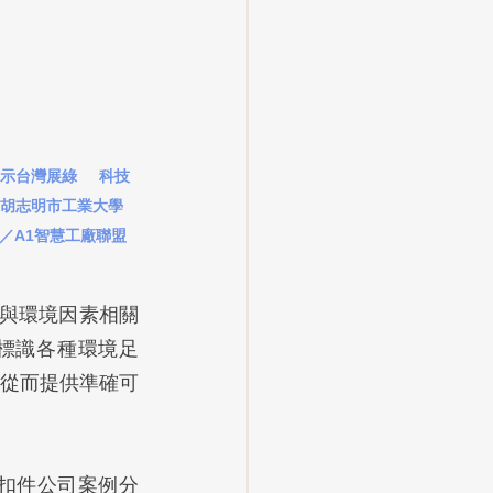
示台灣展綠     科技
. 胡志明市工業大學
      圖／A1智慧工廠聯盟
括許多與環境因素相關
標識各種環境足
從而提供準確可
拓扣件公司案例分