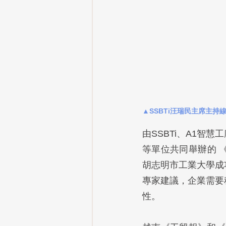
▲SSBTi汪瑞民主席主持線上
由SSBTi、A1
等單位共同舉辦的 《
胡志明市工業大學成
專家建議，企業需要
性。