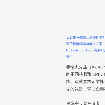
▲1. 
陳松光
博士分享即時計算產
運用物聯網與AI解決方案。
Dr. Le Ngoc Tran
 展示AI演算
提供
範懷忠先生（AZTech
的不同指標和KPI
跡。這就要求企業擁
靠的報告，幫助企業
會議中，陳松光博士(