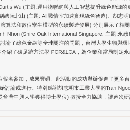
Curtis Wu (主題:運用物聯網與人工智慧提升綠色能源
總阮北山 (主題: AI 戰情室加速實現綠色智造)、胡志明市
n(基於AI演算法和數位孿生模型的永續製造發展) 分別展示了
nh Nhon (Shire Oak International Singapore,
) 討論了綠色金融等全球關注的問題，台灣大學生物與環
生介紹了碳足跡方法學 PCR&LCA，為企業和當局制定
0位報名參加，成果豐碩。此活動的成功舉辦促進了更多
論或進行。特別感謝胡志明市工業大學的Tran Ngoc Dan
他從台灣中興大學獲得博士學位) 教授全力協助，讓這次