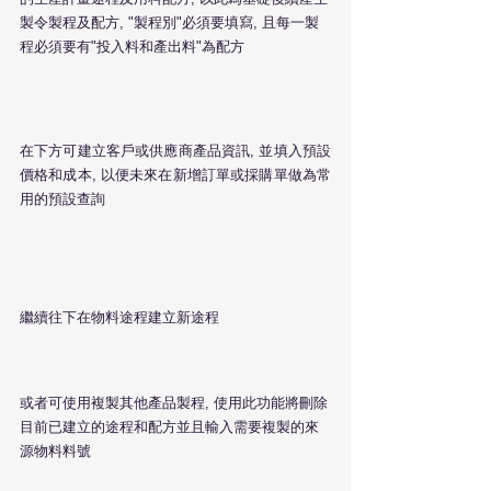
製令製程及配方, "製程別"必須要填寫, 且每一製
程必須要有"投入料和產出料"為配方
在下方可建立客戶或供應商產品資訊, 並填入預設
價格和成本, 以便未來在新增訂單或採購單做為常
用的預設查詢
繼續往下在物料途程建立新途程
或者可使用複製其他產品製程, 使用此功能將刪除
目前已建立的途程和配方並且輸入需要複製的來
源物料料號