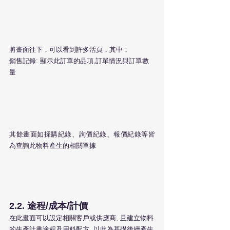
將畫面往下，可以看到許多活頁，其中：
銷售記錄: 顯示此訂單的品項,訂單情況與訂單數
量
其餘畫面如採購紀錄、詢價紀錄、報價紀錄等皆
為查詢此物料產生的相關單據
2.2. 途程/成本/計價
在此畫面可以設定相關客戶或供應商, 且建立物料
的生產計畫途程及用料配方, 以此為基礎後續產生