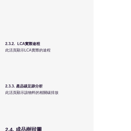
2.3.2.  LCA實際途程  
此活頁顯示LCA實際的途程
2.3.3. 產品碳足跡分析
此活頁顯示該物料的相關碳排放
2.4. 成品樹狀圖