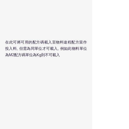
在此可將可用的配方碼載入至物料途程配方當作
投入料, 但需為同單位才可載入, 例如此物料單位
為M2配方碼單位為Kg則不可載入