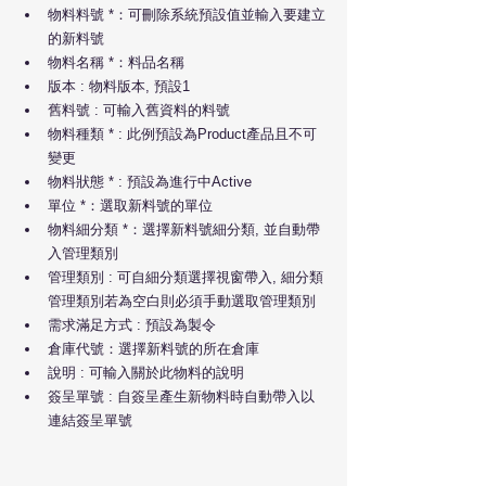
物料料號 *：可刪除系統預設值並輸入要建立
的新料號
物料名稱 *：料品名稱
版本 : 物料版本, 預設1
舊料號 : 可輸入舊資料的料號
物料種類 * : 此例預設為Product產品且不可
變更
物料狀態 * : 預設為進行中Active
單位 *：選取新料號的單位
物料細分類 *：選擇新料號細分類, 並自動帶
入管理類別
管理類別 : 可自細分類選擇視窗帶入, 細分類
管理類別若為空白則必須手動選取管理類別
需求滿足方式 : 預設為製令
倉庫代號：選擇新料號的所在倉庫
說明 : 可輸入關於此物料的說明
簽呈單號 : 自簽呈產生新物料時自動帶入以
連結簽呈單號