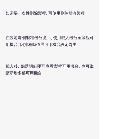
如需要一次性刪除製程, 可使用刪除所有製程
在設定每個製程機台後, 可使用載入機台至製程可
用機台, 因排程時依照可用機台設定為主
載入後, 點選明細即可查看製程可用機台, 也可繼
續新增多部可用機台