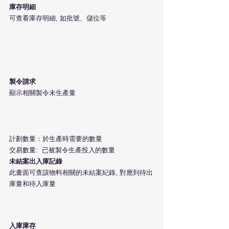
庫存明細
可查看庫存明細, 如批號、儲位等
製令請求
顯示相關製令未生產量
計劃數量：於生產時需要的數量
交易數量:  已被製令生產投入的數量
未結案出入庫記錄
此畫面可查該物料相關的未結案紀錄, 對應到待出
庫量和待入庫量
入庫庫存