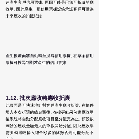
速產生客戶信用票據, 原因可能是已無可折讓的應
收單, 因此產生一張信用票據記錄承諾客戶可做為
未來應收的扣抵紀錄
產生後畫面將自動轉至搜尋信用票據, 在草案信用
票據可搜尋到剛才產生的信用票據
1.12. 批次應收轉應收折讓 
此頁面是可快速地針對客戶產生應收折讓, 在條件
填入本次折讓的總金額後, 在搜尋結果勾選應收單
後系統將自動分配應收項目至分配完為止, 預設依
剩餘的應收金額最大的筆數開始分配, 因此應收單
需要勾選較輸入總金額多的比數否則可能分配不