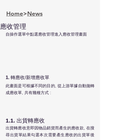
Home
>
News
應收管理
自操作選單中點選應收管理進入應收管理畫面
1. 
轉應收/新增應收單
此畫面是可根據不同的目的, 從上游單據自動拋轉
成應收單, 共有幾種方式 :
1.1. 
出貨轉應收
出貨轉應收意即因物品銷貨而產生的應收款, 在搜
尋出貨單結果勾選本次需要產生應收的出貨單後