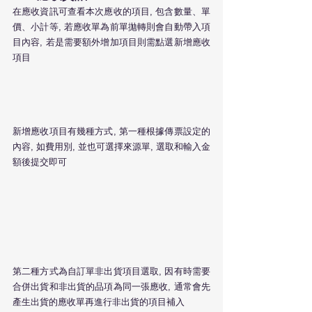
在應收資訊可查看本次應收的項目, 包含數量、單
價、小計等, 若應收單為前單拋轉則會自動帶入項
目內容, 若是需要額外增加項目則需點選新增應收
項目
新增應收項目有幾種方式, 第一種根據傳票設定的
內容, 如費用別, 並也可選擇來源單, 選取和輸入金
額後提交即可
第二種方式為自訂單非出貨項目選取, 因有時需要
合併出貨和非出貨的品項為同一張應收, 通常會先
產生出貨的應收單再進行非出貨的項目補入