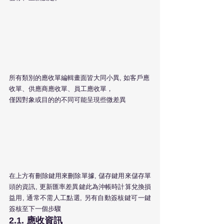
所有類別的應收單編輯畫面皆大同小異, 如客戶應
收單、供應商應收單、員工應收單，
僅因對象或目的的不同可能呈現些微差異
在上方有刪除鍵用來刪除單據, 儲存鍵用來儲存單
頭的資訊, 更新匯率差異鍵此為沖帳時計算兌換損
益用, 通常不需人工點選, 另有自動簽核鍵可一鍵
簽核至下一個步驟
2.1. 應收資訊 