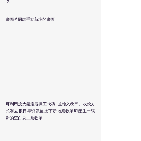
收"
畫面將開啟手動新增的畫面
可利用放大鏡搜尋員工代碼, 並輸入稅率、收款方
式和立帳日等資訊後按下新增應收單即產生一張
新的空白員工應收單