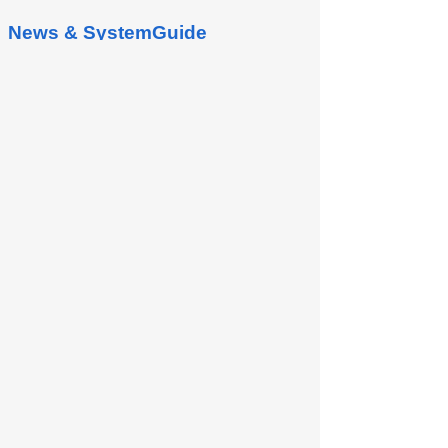
News & SystemGuide
人力資源管理
員工管理包含員工資料紀錄、薪資設定, 在
基本模組中點選員工進入管理畫面 1. 新增
員工 在上方可新增員工 新增員工畫面必須
要填入使用者代號、名稱與登入帳號, 與新
增使用者相同 新增後畫面將開啟使用者資
料 2. 員工編輯 在搜尋員工畫面點選"員工編
號"...