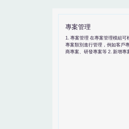
News & SystemGuide
專案管理
1. 專案管理 在專案管理模組
專案類別進行管理，例如客戶
商專案、研發專案等 2. 新增專
10個項目的專案類別，每一個
鈕來新增專案 例如: 一般專案 
點擊新增專案按鍵後，出現新
填入以下資訊。每種專案新增時.