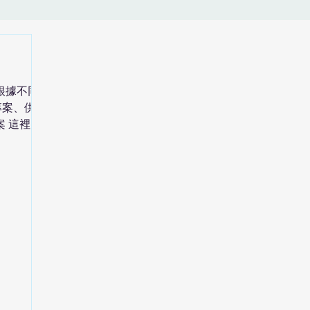
可根據不同
專案、供應
案 這裡有
類別都有按
評估專案
增的畫面，
..