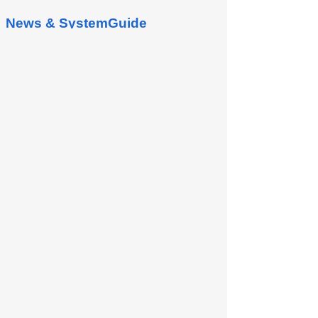
News & SystemGuide
付款管理
自操作選單中點選付款管理進入付款管理畫
面 1. 新增付款單 此畫面是可根據應付單自
動拋轉成付款單, 共可分為批次或分次收款
的方式 : 1.1. 餘額未清應付單 餘額未清的應
付單是根據尚未有付款或沖帳紀錄的應付單
產生相對應的付款單, 但不包含薪資應付和
應付單中的代收款,...