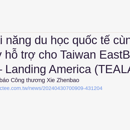
i năng du học quốc tế cù
y hỗ trợ cho Taiwan East
 – Landing America (TEAL
 báo Công thương Xie Zhenbao
w.ctee.com.tw/news/20240430700909-431204