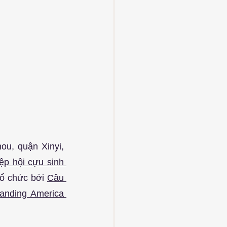
u, quận Xinyi, 
ệp hội cựu sinh 
ổ chức bởi 
Câu 
anding America 