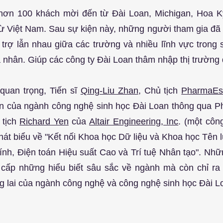
 hơn 100 khách mời đến từ Đài Loan, Michigan, Hoa K
ừ Việt Nam. Sau sự kiện này, những người tham gia đã h
 trợ lẫn nhau giữa các trường và nhiều lĩnh vực trong 
 nhân. Giúp các công ty Đài Loan thâm nhập thị trường 
quan trọng, Tiến sĩ 
Qing-Liu Zhan
, Chủ tịch 
PharmaEs
iển của ngành công nghệ sinh học Đài Loan thông qua Ph
tịch 
Richard Yen
 của 
Altair Engineering, Inc
. (một công
hát biểu về "Kết nối Khoa học Dữ liệu và Khoa học Tên l
nh, Điện toán Hiệu suất Cao và Trí tuệ Nhân tạo". Nhữn
 cấp những hiểu biết sâu sắc về ngành mà còn chỉ r
ng lai của ngành công nghệ và công nghệ sinh học Đài L