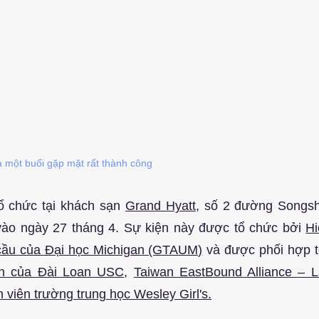
 một buổi gặp mặt rất thành công
ổ chức tại khách sạn 
Grand Hyatt
, số 2 đường Songsho
vào ngày 27 tháng 4. Sự kiện này được tổ chức bởi 
Hi
 cầu của Đại học Michigan (GTAUM)
 và được phối hợp t
ên của Đài Loan USC
, 
Taiwan EastBound Alliance – L
 viên trường trung học Wesley Girl's.