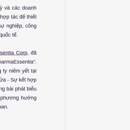
ỳ và các doanh 
ợp tác để thiết 
sự nghiệp, công 
quốc tế.
sentia Corp
, đã 
armaEssentia". 
 ty niêm yết tại 
ửa - Sự kết hợp 
g bài phát biểu 
a phương hướng 
oan.