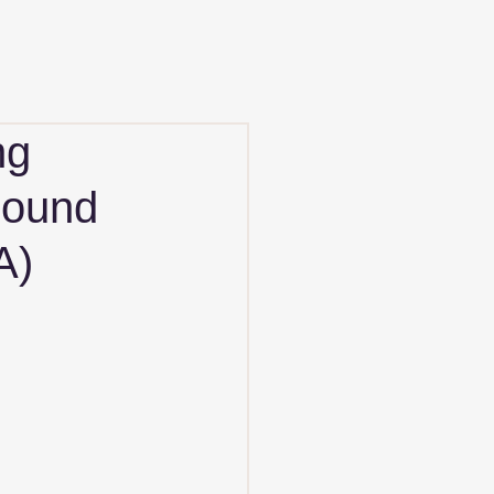
ng
Bound
A)