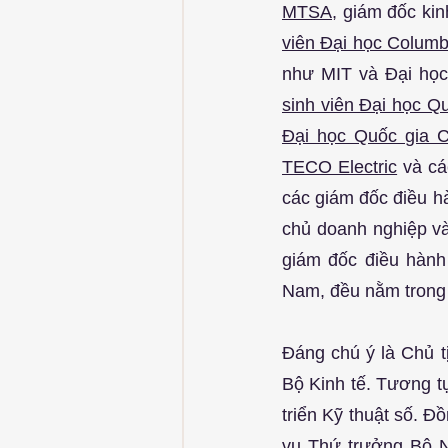
MTSA
, giám đốc ki
viên Đại học Columb
như MIT và Đại học
sinh viên Đại học Q
Đại học Quốc gia 
TECO Electric
 và cá
các giám đốc điều h
chủ doanh nghiệp và
giám đốc điều hành 
Nam, đều nằm trong 
Đáng chú ý là Chủ t
Bộ Kinh tế. Tương t
triển Kỹ thuật số. Đồ
vụ Thứ trưởng Bộ N