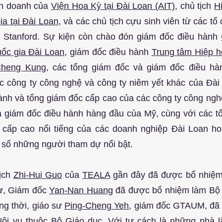
nh doanh của 
Viện Hoa Kỳ tại Đài Loan (AIT)
, chủ tịch 
Hi
ia tại Đài Loan
, và các chủ tịch cựu sinh viên từ các tổ
 Stanford. Sự kiện còn chào đón giám đốc điều hành 
uốc gia Đài Loan
, giám đốc điều hành 
Trung tâm Hiệp hộ
Cheng Kung
c công ty công nghệ và công ty niêm yết khác của Đài 
ành và tổng giám đốc cấp cao của các công ty công nghệ
 giám đốc điều hành hàng đầu của Mỹ, cùng với các tổ
cấp cao nổi tiếng của các doanh nghiệp Đài Loan hoạt
số những người tham dự nổi bật.
ịch 
Zhi-Hui Guo
 của 
TEALA
 gần đây đã được bổ nhiệm
ự, Giám đốc 
Yan-Nan Huang
 đã được bổ nhiệm làm Bộ 
ng thời, giáo sư 
Ping-Cheng Yeh
, giám đốc GTAUM, đã
ội vụ thuộc Bộ Giáo dục. Với tư cách là những nhà l