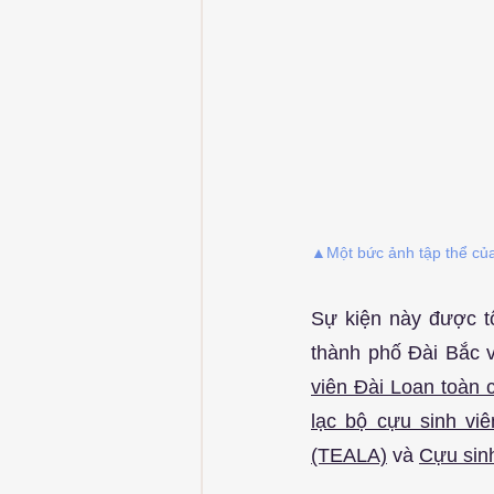
▲Một bức ảnh tập thể của
Sự kiện này được t
thành phố Đài Bắc 
viên Đài Loan toàn
lạc bộ cựu sinh vi
(TEALA)
 và 
Cựu sinh