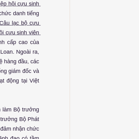
ệp hội cựu sinh 
 chức danh tiếng 
Câu lạc bộ cựu 
i cựu sinh viên 
, các tổng giám đốc và giám đốc điều hành cấp cao của 
Loan. Ngoài ra, 
 hàng đầu, các 
ng giám đốc và 
 động tại Việt 
 làm Bộ trưởng 
trưởng Bộ Phát 
 đảm nhận chức 
ãnh đạo có tầm 