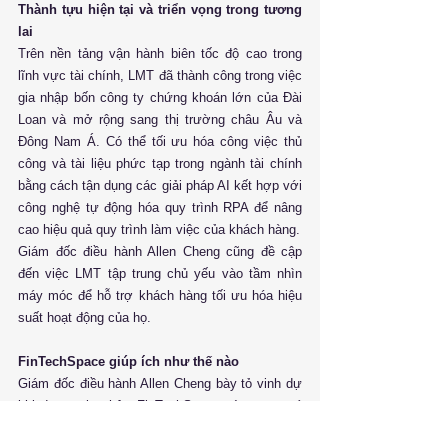
Thành tựu hiện tại và triển vọng trong tương 
lai
Trên nền tảng vận hành biên tốc độ cao trong 
lĩnh vực tài chính, LMT đã thành công trong việc 
gia nhập bốn công ty chứng khoán lớn của Đài 
Loan và mở rộng sang thị trường châu Âu và 
Đông Nam Á. Có thể tối ưu hóa công việc thủ 
công và tài liệu phức tạp trong ngành tài chính 
bằng cách tận dụng các giải pháp AI kết hợp với 
công nghệ tự động hóa quy trình RPA để nâng 
cao hiệu quả quy trình làm việc của khách hàng. 
Giám đốc điều hành Allen Cheng cũng đề cập 
đến việc LMT tập trung chủ yếu vào tầm nhìn 
máy móc để hỗ trợ khách hàng tối ưu hóa hiệu 
suất hoạt động của họ.
FinTechSpace giúp ích như thế nào
Giám đốc điều hành Allen Cheng bày tỏ vinh dự 
khi được gia nhập FinTechSpace và trong quá 
trình này đã nhận được nhiều sự giúp đỡ, đặc 