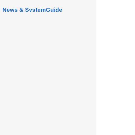
News & SystemGuide
Quản lý lịch trình
Phần này bao gồm quản lý lịch làm việc và
lịch nghỉ, quản lý cuộc họp, danh mục thiết
bị, tìm kiếm ghi chép cuộc họp 1. Quản lý
lịch làm...