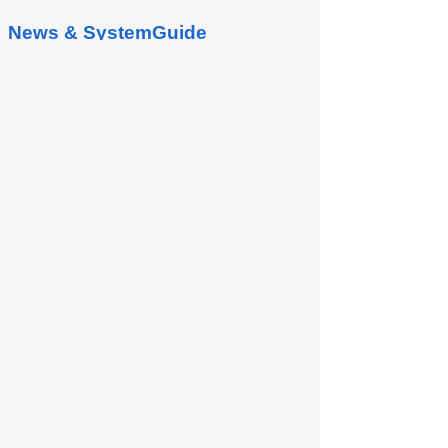
News & SystemGuide
Quản lý sản xuất
Sản xuất là màn hình quản lý để tạo và tìm
kiếm lệnh sản xuất và kế hoạch sản xuất 1.
Lệnh sản xuất đang tiến hành Màn hình
này được sử...