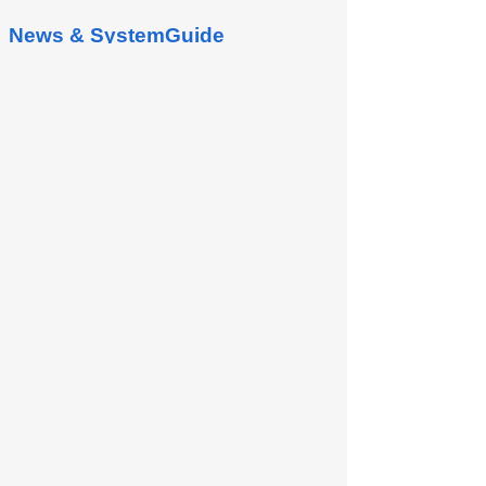
News & SystemGuide
Quản lý nhà cung ứng
Quản lý nhà cung ứng dùng để thiết lập
thông tin nhà cung ứng, chẳng hạn như hồ
sơ liên lạc, cài đặt điều khoản thanh toán,
chi tiết giao...